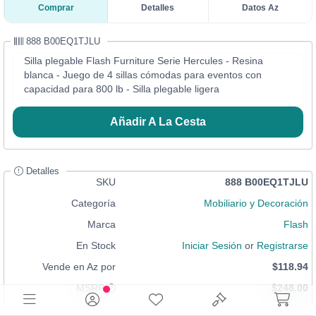
Comprar
Detalles
Datos Az
888 B00EQ1TJLU
Silla plegable Flash Furniture Serie Hercules - Resina
blanca - Juego de 4 sillas cómodas para eventos con
capacidad para 800 lb - Silla plegable ligera
Añadir A La Cesta
Detalles
SKU
888 B00EQ1TJLU
Categoría
Mobiliario y Decoración
Marca
Flash
En Stock
Iniciar Sesión
or
Registrarse
Vende en Az por
$118.94
MSRP
$248.00
Condición
Nuevo