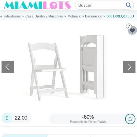
os Individuales >
Casa, Jardín y Mascotas >
Mobiliario y Decoración >
888 B00EQ1TJLU
7
-60%
22.00
Promoción de Primer Pedido