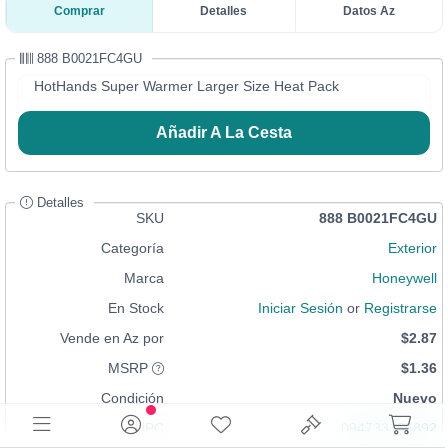
Comprar
Detalles
Datos Az
888 B0021FC4GU
HotHands Super Warmer Larger Size Heat Pack
Añadir A La Cesta
Detalles
SKU
888 B0021FC4GU
Categoría
Exterior
Marca
Honeywell
En Stock
Iniciar Sesión
or
Registrarse
Vende en Az por
$2.87
MSRP
$1.36
Condición
Nuevo
UPC
094733155892