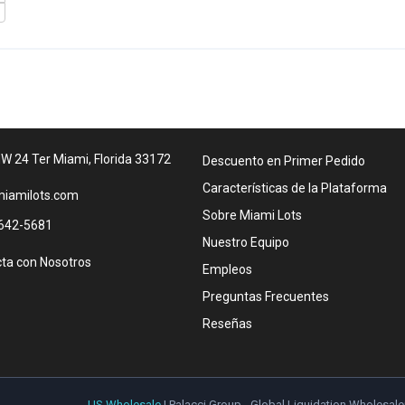
W 24 Ter Miami, Florida 33172
Descuento en Primer Pedido
Características de la Plataforma
iamilots.com
Sobre Miami Lots
642-5681
Nuestro Equipo
ta con Nosotros
Empleos
Preguntas Frecuentes
Reseñas
US Wholesale
| Palacci Group - Global Liquidation Wholesale