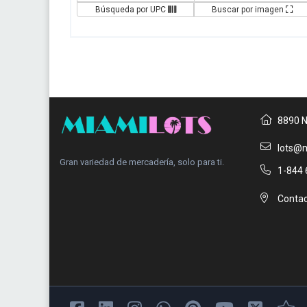
Búsqueda por UPC
Buscar por imagen
8890 N
lots@m
Gran variedad de mercadería, solo para ti.
1-844 
Contac