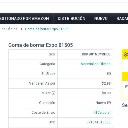
ESTIONADO POR AMAZON
DISTRIBUCIÓN
NUEVO
RADA
l de Oficina
Goma de borrar Expo 81505
Goma de borrar Expo 81505
$
SKU
888 B01NCYRDUL
Categoría
Material de Oficina
En Stock
Vende en Az por
$2.98
¡P
MSRP
$0.00
Condición
Nuevo
Se
Coste de Envío
Calcular
UPC
071641815056