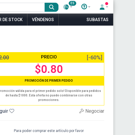
ES
R DE STOCK
VÉNDENOS
SUBASTAS
2.00
PRECIO
[-60%]
$0.80
PROMOCIÓN DE PRIMER PEDIDO
romoción válida para el primer pedido solo! Disponible para pedidos
de hasta $1000. Esta oferta no puede combinarse con otras
promociones.
guir
Negociar
Para poder comprar este artículo por favor