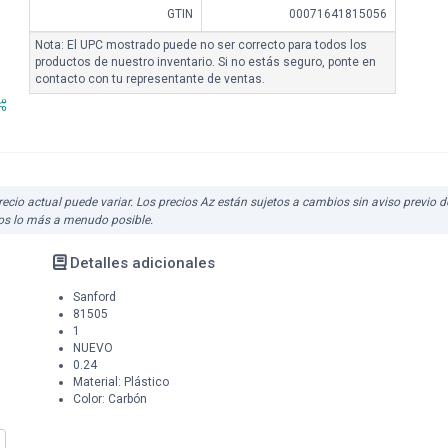
GTIN
00071641815056
Nota: El UPC mostrado puede no ser correcto para todos los
productos de nuestro inventario. Si no estás seguro, ponte en
contacto con tu representante de ventas.
precio actual puede variar. Los precios Az están sujetos a cambios sin aviso previo 
ios lo más a menudo posible.
Detalles adicionales
Sanford
81505
1
NUEVO
0.24
Material: Plástico
Color: Carbón