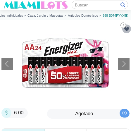
culos Individuales >
Casa, Jardín y Mascotas >
Artículos Domésticos >
888 B074PYYX5K
7
6.00
Agotado