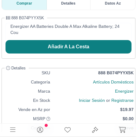
Comprar
Detalles
Datos Az
888 B074PYYX5K
Energizer AA Batteries Double A Max Alkaline Battery; 24
Cou
Añadir A La Cesta
Detalles
SKU
888 B074PYYX5K
Categoría
Artículos Domésticos
Marca
Energizer
En Stock
Iniciar Sesión
or
Registrarse
Vende en Az por
$19.97
MSRP
$0.00
Condición
Nuevo