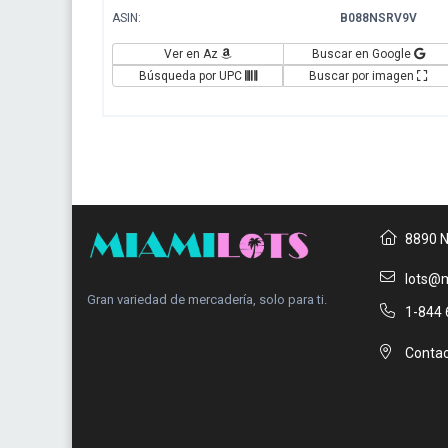
ASIN:
B088NSRV9V
Ver en Az
Buscar en Google
Búsqueda por UPC
Buscar por imagen
8890 N
lots@m
Gran variedad de mercadería, solo para ti.
1-844 
Contac