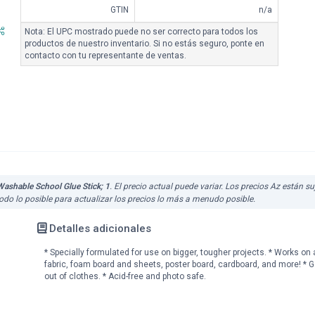
GTIN
n/a
Nota: El UPC mostrado puede no ser correcto para todos los
productos de nuestro inventario. Si no estás seguro, ponte en
contacto con tu representante de ventas.
Washable School Glue Stick; 1
. El precio actual puede variar. Los precios Az están 
do lo posible para actualizar los precios lo más a menudo posible.
Detalles adicionales
* Specially formulated for use on bigger, tougher projects. * Works on 
fabric, foam board and sheets, poster board, cardboard, and more! * 
out of clothes. * Acid-free and photo safe.