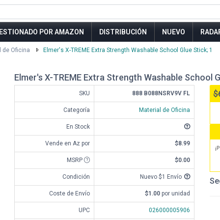
ESTIONADO POR AMAZON
DISTRIBUCIÓN
NUEVO
RADA
l de Oficina
Elmer's X-TREME Extra Strength Washable School Glue Stick; 1
Elmer's X-TREME Extra Strength Washable School Gl
$
SKU
888 B088NSRV9V FL
Categoría
Material de Oficina
En Stock
Vende en Az por
$8.99
¡P
MSRP
$0.00
Condición
Nuevo $1 Envío
Se
Coste de Envío
$1.00
por unidad
UPC
026000005906