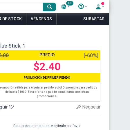
ES
R DE STOCK
VÉNDENOS
SUBASTAS
ue Stick; 1
6.00
PRECIO
[-60%]
$2.40
PROMOCIÓN DE PRIMER PEDIDO
romoción válida para el primer pedido solo! Disponible para pedidos
de hasta $1000. Esta oferta no puede combinarse con otras
promociones.
guir
Negociar
Para poder comprar este artículo por favor