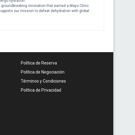
he-go hydration.
 groundbreaking innovation that earned a Mayo Clinic
pports our mission to defeat dehydration with global
Política de Reserva
Política de Negociación
Términos y Condiciones
Política de Privacidad