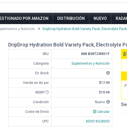
ESTIONADO POR AMAZON
DISTRIBUCIÓN
NUEVO
RADA
plementos y Nutrición
DripDrop Hydration Bold Variety Pack, Electrolyte Pac
DripDrop Hydration Bold Variety Pack, Electrolyte 
$
SKU
888 B08TZM8S1F
Categoría
Suplementos y Nutrición
En Stock
Vende en Az por
$17.99
¡P
MSRP
$19.99
Condición
Nuevo
Se
Coste de Envío
Calcular
UPC
850018328050