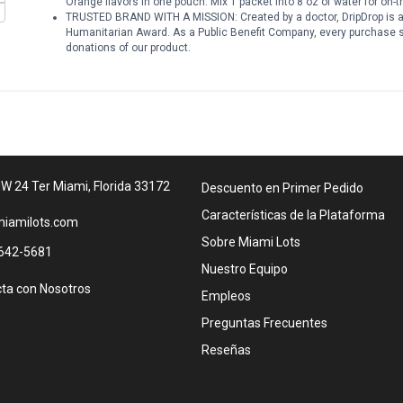
Orange flavors in one pouch. Mix 1 packet into 8 oz of water for on-t
TRUSTED BRAND WITH A MISSION: Created by a doctor, DripDrop is a
Humanitarian Award. As a Public Benefit Company, every purchase su
donations of our product.
W 24 Ter Miami, Florida 33172
Descuento en Primer Pedido
Características de la Plataforma
iamilots.com
Sobre Miami Lots
642-5681
Nuestro Equipo
ta con Nosotros
Empleos
Preguntas Frecuentes
Reseñas