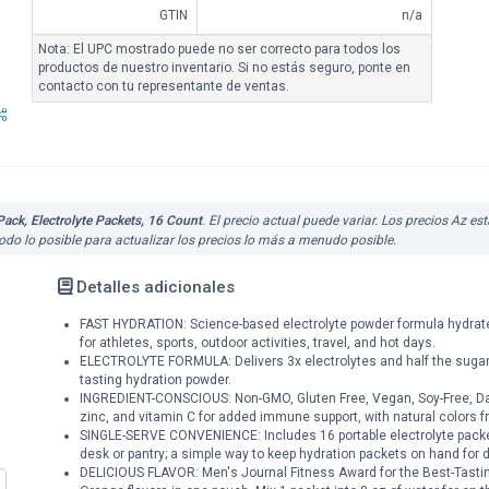
GTIN
n/a
Nota: El UPC mostrado puede no ser correcto para todos los
productos de nuestro inventario. Si no estás seguro, ponte en
contacto con tu representante de ventas.
Pack, Electrolyte Packets, 16 Count
. El precio actual puede variar. Los precios Az e
do lo posible para actualizar los precios lo más a menudo posible.
Detalles adicionales
FAST HYDRATION: Science-based electrolyte powder formula hydrates
for athletes, sports, outdoor activities, travel, and hot days.
ELECTROLYTE FORMULA: Delivers 3x electrolytes and half the sugar t
tasting hydration powder.
INGREDIENT-CONSCIOUS: Non-GMO, Gluten Free, Vegan, Soy-Free, Da
zinc, and vitamin C for added immune support, with natural colors fr
SINGLE-SERVE CONVENIENCE: Includes 16 portable electrolyte packets
desk or pantry; a simple way to keep hydration packets on hand for 
DELICIOUS FLAVOR: Men's Journal Fitness Award for the Best-Tastin