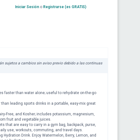
Iniciar Sesión
o
Registrarse (es GRATIS)
stán sujetos a cambios sin aviso previo debido a las continuas
 faster than water alone; useful to rehydrate on-the-go
han leading sports drinks in a portable, easy-mix great
iry-Free, and Kosher; includes potassium, magnesium,
om fruit and vegetable juices.
 that are easy to carry in a gym bag, backpack, purse,
daily use, workouts, commuting, and travel days.
g Hydration Drink. Enjoy Watermelon, Berry, Lemon, and