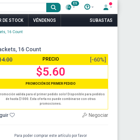
ES
R DE STOCK
VÉNDENOS
SUBASTAS
kets, 16 Count
Packets, 16 Count
14.00
PRECIO
[-60%]
$5.60
PROMOCIÓN DE PRIMER PEDIDO
romoción válida para el primer pedido solo! Disponible para pedidos
de hasta $1000. Esta oferta no puede combinarse con otras
promociones.
guir
Negociar
Para poder comprar este artículo por favor