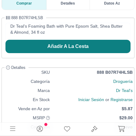
Comprar
Detalles
Datos Az
888 B07R74HLSB
Dr Teal's Foaming Bath with Pure Epsom Salt, Shea Butter
& Almond, 34 fl oz
Añadir A La Cesta
Detalles
SKU
888 B07R74HLSB
Categoría
Droguería
Marca
Dr Teal's
En Stock
Iniciar Sesión
or
Registrarse
Vende en Az por
$5.87
MSRP
$29.00
Condición
Nuevo