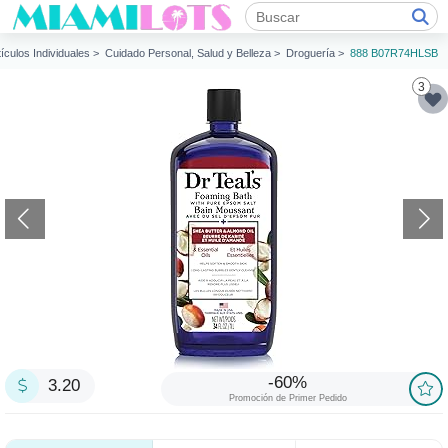
tículos Individuales >
Cuidado Personal, Salud y Belleza >
Droguería >
888 B07R74HLSB
3
-60%
3.20
Promoción de Primer Pedido