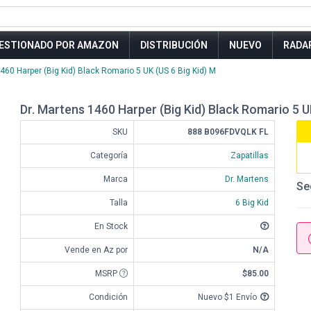
ESTIONADO POR AMAZON
DISTRIBUCIÓN
NUEVO
RADA
460 Harper (Big Kid) Black Romario 5 UK (US 6 Big Kid) M
Dr. Martens 1460 Harper (Big Kid) Black Romario 5 U
SKU
888 B096FDVQLK FL
Categoría
Zapatillas
Marca
Dr. Martens
Se
Talla
6 Big Kid
En Stock
Vende en Az por
N/A
MSRP
$85.00
Condición
Nuevo $1 Envío