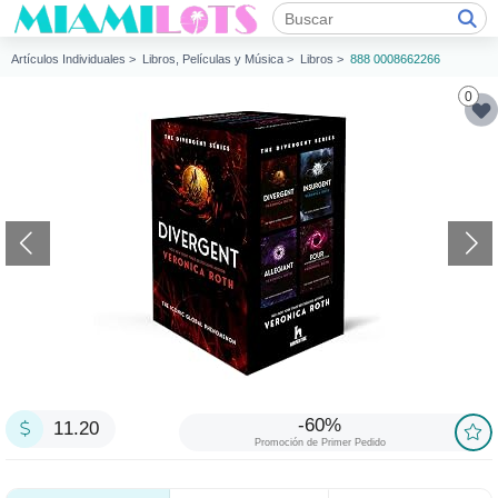
Artículos Individuales >
Libros, Películas y Música >
Libros >
888 0008662266
0
-60%
11.20
Promoción de Primer Pedido