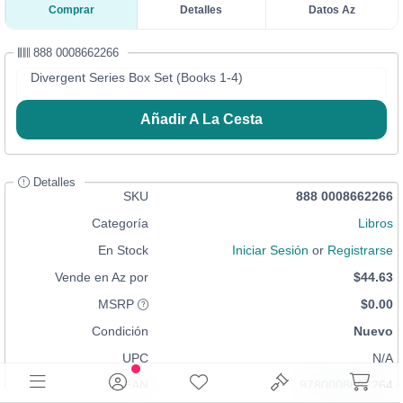
Comprar
Detalles
Datos Az
888 0008662266
Divergent Series Box Set (Books 1-4)
Añadir A La Cesta
Detalles
SKU
888 0008662266
Categoría
Libros
En Stock
Iniciar Sesión
or
Registrarse
Vende en Az por
$44.63
MSRP
$0.00
Condición
Nuevo
UPC
N/A
EAN
9780008662264