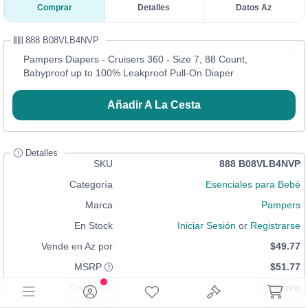
Comprar
Detalles
Datos Az
888 B08VLB4NVP
Pampers Diapers - Cruisers 360 - Size 7, 88 Count,
Babyproof up to 100% Leakproof Pull-On Diaper
Añadir A La Cesta
Detalles
SKU
888 B08VLB4NVP
Categoría
Esenciales para Bebé
Marca
Pampers
En Stock
Iniciar Sesión
or
Registrarse
Vende en Az por
$49.77
MSRP
$51.77
Condición
Nuevo