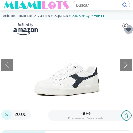
Artículos Individuales >
Zapatos >
Zapatillas >
888 B01CQUYH6E FL
0
-60%
20.00
Promoción de Primer Pedido