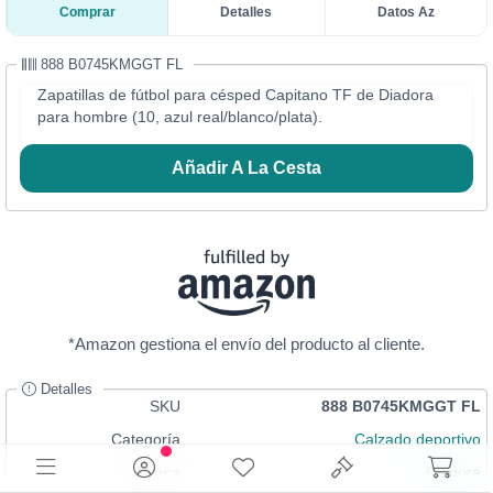
Comprar
Detalles
Datos Az
888 B0745KMGGT FL
Zapatillas de fútbol para césped Capitano TF de Diadora
para hombre (10, azul real/blanco/plata).
Añadir A La Cesta
*Amazon gestiona el envío del producto al cliente.
Detalles
SKU
888 B0745KMGGT FL
Categoría
Calzado deportivo
Marca
Diadora