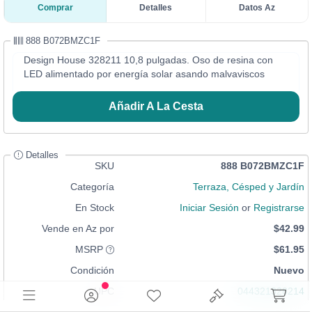
Comprar
Detalles
Datos Az
888 B072BMZC1F
Design House 328211 10,8 pulgadas. Oso de resina con
LED alimentado por energía solar asando malvaviscos
Añadir A La Cesta
Detalles
SKU
888 B072BMZC1F
Categoría
Terraza, Césped y Jardín
En Stock
Iniciar Sesión
or
Registrarse
Vende en Az por
$42.99
MSRP
$61.95
Condición
Nuevo
UPC
044321328214