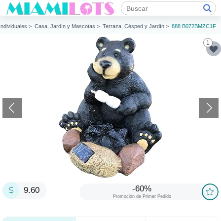
 Individuales >
Casa, Jardín y Mascotas >
Terraza, Césped y Jardín >
888 B072BMZC1F
1
-60%
9.60
Promoción de Primer Pedido