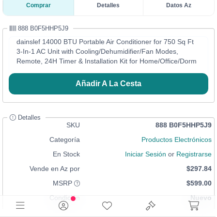
Comprar
Detalles
Datos Az
888 B0F5HHP5J9
dainslef 14000 BTU Portable Air Conditioner for 750 Sq Ft
3-In-1 AC Unit with Cooling/Dehumidifier/Fan Modes,
Remote, 24H Timer & Installation Kit for Home/Office/Dorm
Añadir A La Cesta
Detalles
SKU
888 B0F5HHP5J9
Categoría
Productos Electrónicos
En Stock
Iniciar Sesión
or
Registrarse
Vende en Az por
$297.84
MSRP
$599.00
Condición
Nuevo
UPC
N/A