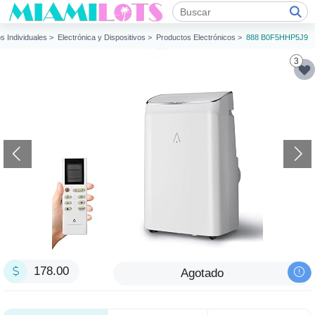
os Individuales >
Electrónica y Dispositivos >
Productos Electrónicos >
888 B0F5HHP5J9
3
178.00
Agotado