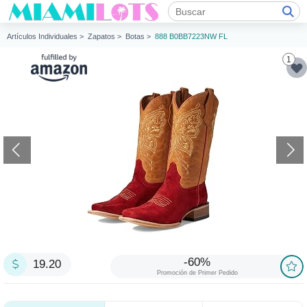
Artículos Individuales >
Zapatos >
Botas >
888 B0BB7223NW FL
1
-60%
19.20
Promoción de Primer Pedido