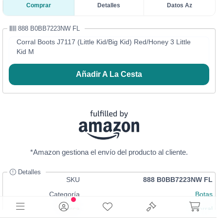
Comprar
Detalles
Datos Az
888 B0BB7223NW FL
Corral Boots J7117 (Little Kid/Big Kid) Red/Honey 3 Little
Kid M
Añadir A La Cesta
*Amazon gestiona el envío del producto al cliente.
Detalles
SKU
888 B0BB7223NW FL
Categoría
Botas
Marca
Corral