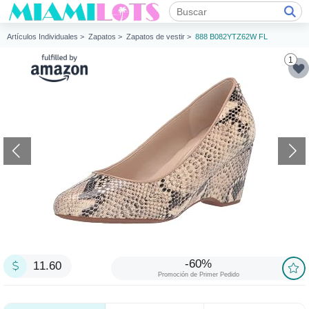
Artículos Individuales >
Zapatos >
Zapatos de vestir >
888 B082YTZ62W FL
1
-60%
11.60
Promoción de Primer Pedido