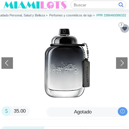
uidado Personal, Salud y Belleza >
Perfumes y cosméticos de lujo >
PPR 3386460086332
7
35.00
Agotado