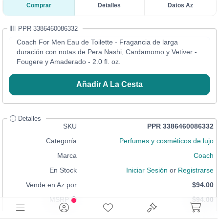
Comprar
Detalles
Datos Az
PPR 3386460086332
Coach For Men Eau de Toilette - Fragancia de larga
duración con notas de Pera Nashi, Cardamomo y Vetiver -
Fougere y Amaderado - 2.0 fl. oz.
Añadir A La Cesta
Detalles
SKU
PPR 3386460086332
Categoría
Perfumes y cosméticos de lujo
Marca
Coach
En Stock
Iniciar Sesión
or
Registrarse
Vende en Az por
$94.00
MSRP
$94.00
Condición
Stock de Distribución