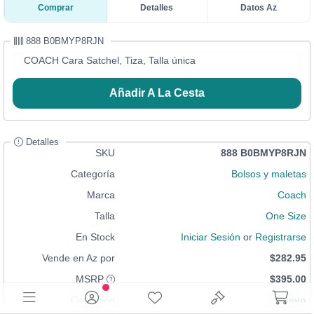
Comprar
Detalles
Datos Az
888 B0BMYP8RJN
COACH Cara Satchel, Tiza, Talla única
Añadir A La Cesta
Detalles
SKU
888 B0BMYP8RJN
Categoría
Bolsos y maletas
Marca
Coach
Talla
One Size
En Stock
Iniciar Sesión
or
Registrarse
Vende en Az por
$282.95
MSRP
$395.00
Condición
Nuevo