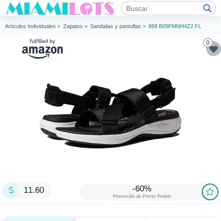
Artículos Individuales >
Zapatos >
Sandalias y pantuflas >
888 B09PMNH4Z2 FL
0
-60%
11.60
Promoción de Primer Pedido