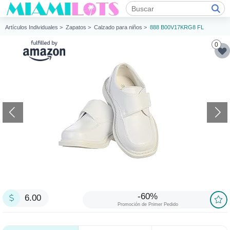
Artículos Individuales >
Zapatos >
Calzado para niños >
888 B00V17KRG8 FL
0
-60%
6.00
Promoción de Primer Pedido