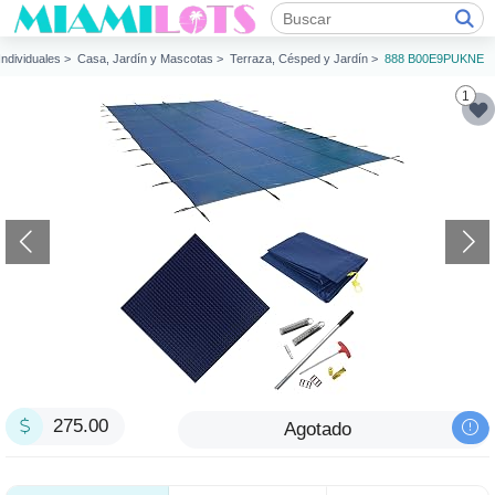
 Individuales >
Casa, Jardín y Mascotas >
Terraza, Césped y Jardín >
888 B00E9PUKNE
1
275.00
Agotado