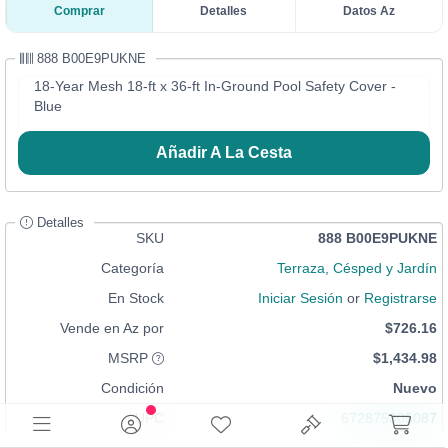
Comprar
Detalles
Datos Az
888 B00E9PUKNE
18-Year Mesh 18-ft x 36-ft In-Ground Pool Safety Cover -
Blue
Añadir A La Cesta
Detalles
SKU
888 B00E9PUKNE
Categoría
Terraza, Césped y Jardín
En Stock
Iniciar Sesión
or
Registrarse
Vende en Az por
$726.16
MSRP
$1,434.98
Condición
Nuevo
UPC
672875305087