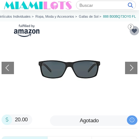
Artículos Individuales >
Ropa, Moda y Accesorios >
Gafas de Sol >
888 B00BQ73OY0 FL
2
20.00
Agotado