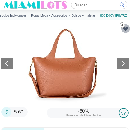
tículos Individuales >
Ropa, Moda y Accesorios >
Bolsos y maletas >
888 B0CV3F8WRZ
4
-60%
5.60
Promoción de Primer Pedido