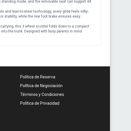
in standing mode, and the removable seat can support 44
and lean-to-steer technology, every glide feels silky-
r stability, while the rear foot brake ensures easy
arrying, this 3 wheel scooter folds down to a compact
ng into the trunk. Designed with busy parents in mind.
Política de Reserva
Política de Negociación
Términos y Condiciones
Política de Privacidad