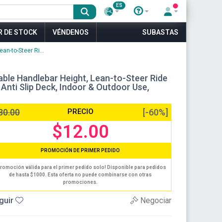
ES
R DE STOCK
VÉNDENOS
SUBASTAS
an-to-Steer Ri...
table Handlebar Height, Lean-to-Steer Ride
Anti Slip Deck, Indoor & Outdoor Use,
30.00
PRECIO
[-60%]
$12.00
PROMOCIÓN DE PRIMER PEDIDO
romoción válida para el primer pedido solo! Disponible para pedidos
de hasta $1000. Esta oferta no puede combinarse con otras
promociones.
guir
Negociar