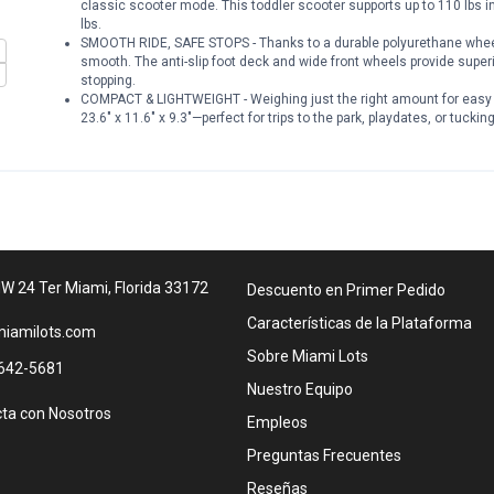
classic scooter mode. This toddler scooter supports up to 110 lbs 
lbs.
SMOOTH RIDE, SAFE STOPS - Thanks to a durable polyurethane wheels 
smooth. The anti-slip foot deck and wide front wheels provide superio
stopping.
COMPACT & LIGHTWEIGHT - Weighing just the right amount for easy c
23.6" x 11.6" x 9.3"—perfect for trips to the park, playdates, or tucki
W 24 Ter Miami, Florida 33172
Descuento en Primer Pedido
Características de la Plataforma
iamilots.com
Sobre Miami Lots
642-5681
Nuestro Equipo
ta con Nosotros
Empleos
Preguntas Frecuentes
Reseñas