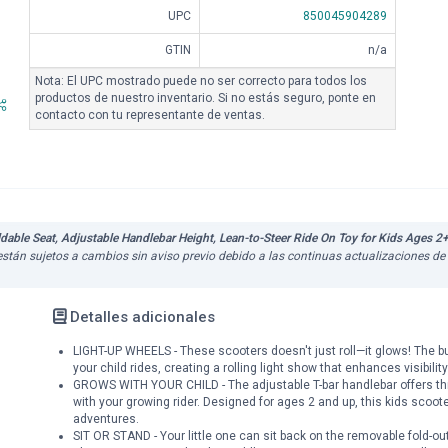
UPC
850045904289
GTIN
n/a
Nota: El UPC mostrado puede no ser correcto para todos los
productos de nuestro inventario. Si no estás seguro, ponte en
contacto con tu representante de ventas.
ldable Seat, Adjustable Handlebar Height, Lean-to-Steer Ride On Toy for Kids Ages 2
Az están sujetos a cambios sin aviso previo debido a las continuas actualizaciones 
Detalles adicionales
LIGHT-UP WHEELS - These scooters doesn't just roll—it glows! The buil
your child rides, creating a rolling light show that enhances visibili
GROWS WITH YOUR CHILD - The adjustable T-bar handlebar offers three
with your growing rider. Designed for ages 2 and up, this kids scoote
adventures.
SIT OR STAND - Your little one can sit back on the removable fold-ou