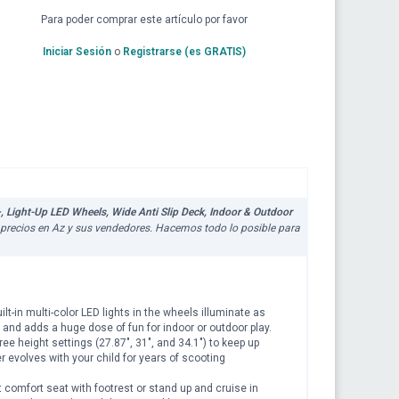
Para poder comprar este artículo por favor
Iniciar Sesión
o
Registrarse (es GRATIS)
+, Light-Up LED Wheels, Wide Anti Slip Deck, Indoor & Outdoor
de precios en Az y sus vendedores. Hacemos todo lo posible para
t-in multi-color LED lights in the wheels illuminate as
ty and adds a huge dose of fun for indoor or outdoor play.
 height settings (27.87", 31", and 34.1") to keep up
r evolves with your child for years of scooting
t comfort seat with footrest or stand up and cruise in