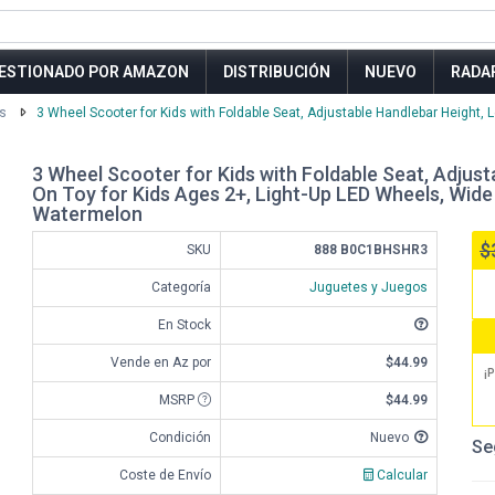
ESTIONADO POR AMAZON
DISTRIBUCIÓN
NUEVO
RADA
s
3 Wheel Scooter for Kids with Foldable Seat, Adjustable Handlebar Height, Le
3 Wheel Scooter for Kids with Foldable Seat, Adjus
On Toy for Kids Ages 2+, Light-Up LED Wheels, Wide 
Watermelon
$
SKU
888 B0C1BHSHR3
Categoría
Juguetes y Juegos
En Stock
Vende en Az por
$44.99
¡P
MSRP
$44.99
Condición
Nuevo
Se
Coste de Envío
Calcular