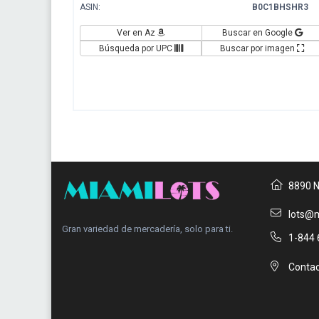
ASIN:
B0C1BHSHR3
Ver en Az
Buscar en Google
Búsqueda por UPC
Buscar por imagen
8890 N
lots@m
Gran variedad de mercadería, solo para ti.
1-844 
Contac