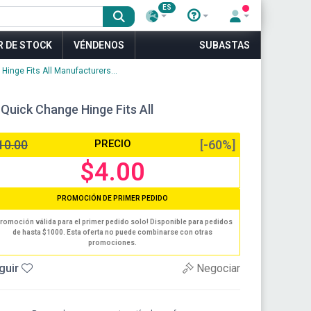
ES
R DE STOCK
VÉNDENOS
SUBASTAS
inge Fits All Manufacturers...
Quick Change Hinge Fits All
10.00
PRECIO
[-60%]
$4.00
PROMOCIÓN DE PRIMER PEDIDO
romoción válida para el primer pedido solo! Disponible para pedidos
de hasta $1000. Esta oferta no puede combinarse con otras
promociones.
guir
Negociar