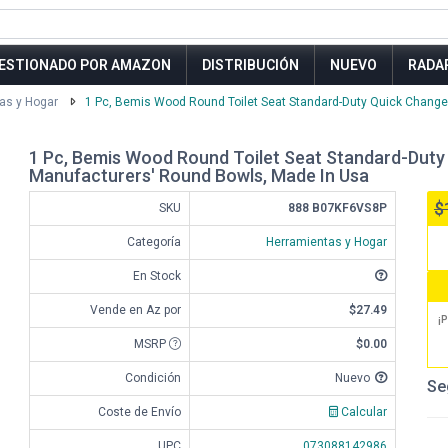
ESTIONADO POR AMAZON
DISTRIBUCIÓN
NUEVO
RADA
as y Hogar
1 Pc, Bemis Wood Round Toilet Seat Standard-Duty Quick Change H
1 Pc, Bemis Wood Round Toilet Seat Standard-Duty 
Manufacturers' Round Bowls, Made In Usa
$
SKU
888 B07KF6VS8P
Categoría
Herramientas y Hogar
En Stock
Vende en Az por
$27.49
¡P
MSRP
$0.00
Condición
Nuevo
Se
Coste de Envío
Calcular
UPC
073088142986