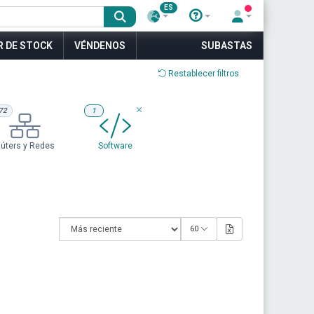
ES
R DE STOCK
VÉNDENOS
SUBASTAS
Restablecer filtros
72
1
úters y Redes
Software
60