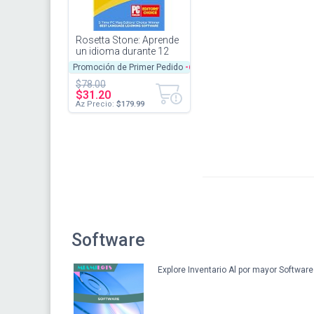
Rosetta Stone: Aprende
un idioma durante 12
meses en iOS, Android,
Promoción de Primer Pedido
-60%
PC y Mac: acceso
$78.00
móvil...
$31.20
Az Precio:
$179.99
Software
Explore Inventario Al por mayor Softwar